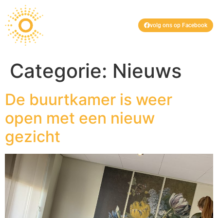
volg ons op Facebook
Categorie:
Nieuws
De buurtkamer is weer
open met een nieuw
gezicht