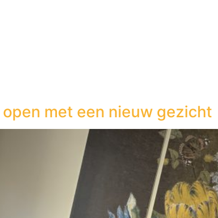
n
Wonen en zorg
Nieuws
Zon’ne goeie
 open met een nieuw gezicht